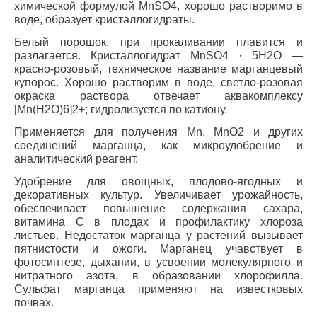
химической формулой MnSO4, хорошо растворимо в
воде, образует кристаллогидраты.
Белый порошок, при прокаливании плавится и
разлагается. Кристаллогидрат MnSO4 · 5H2O —
красно-розовый, техническое название марганцевый
купорос. Хорошо растворим в воде, светло-розовая
окраска раствора отвечает аквакомплексу
[Mn(H2O)6]2+; гидролизуется по катиону.
Применяется для получения Mn, MnO2 и других
соединений марганца, как микроудобрение и
аналитический реагент.
Удобрение для овощных, плодово-ягодных и
декоративных культур. Увеличивает урожайность,
обеспечивает повышение содержания сахара,
витамина С в плодах и профилактику хлороза
листьев. Недостаток марганца у растений вызывает
пятнистости и ожоги. Марганец учавствует в
фотосинтезе, дыхании, в усвоении молекулярного и
нитратного азота, в образовании хлорофилла.
Сульфат марганца применяют на известковых
почвах.