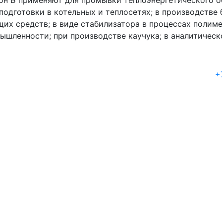
он Б применяют для промывки теплоэнергетического об
подготовки в котельных и теплосетях; в производстве
их средств; в виде стабилизатора в процессах полим
ышленности; при производстве каучука; в аналитическ
+