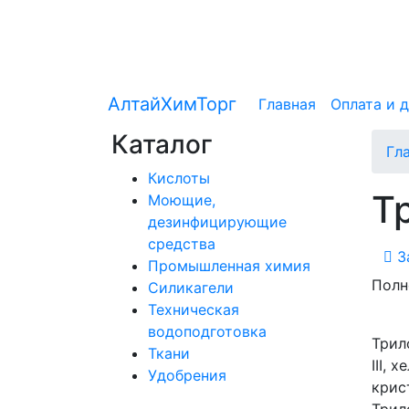
АлтайХимТорг
Главная
Оплата и 
Каталог
Гл
Кислоты
Тр
Моющие,
дезинфицирующие
средства
З
Промышленная химия
Полн
Силикагели
Техническая
водоподготовка
Трил
Ткани
III,
Удобрения
крис