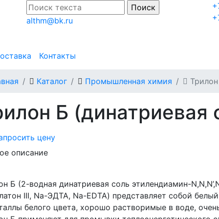
+
+
althm@bk.ru
доставка
Контакты
авная
Каталог
Промышленная химия
Трилон 
илон Б (динатриевая со
апросить цену
ое описание
он Б (2-водная динатриевая соль этилендиамин-N,N,N’,
 хелатон III, Na-ЭДТА, Na-EDTA) представляет собой бе
таллы белого цвета, хорошо растворимые в воде, очен