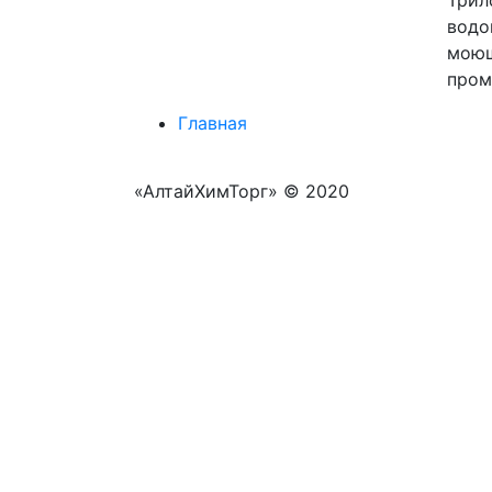
Трил
водо
моющ
пром
Главная
«АлтайХимТорг» © 2020